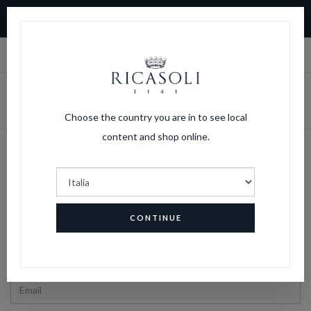
10% DI SCONTO SUL PRIMO ORDINE. SPEDIZIONI GRATUITE
PER ORDINI SOPRA I 150 € SPESA
|
LOGIN
CARRELLO
Choose the country you are in to see local
content and shop online.
Riservato
Per visualizzare il contenuto è
necessario effettuare il login
CONTINUE