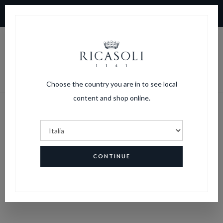
10% DI SCONTO SUL PRIMO ORDINE. SPEDIZIONI GRATUITE
PER ORDINI SOPRA I 150 € SPESA
|
LOGIN
CARRELLO
Choose the country you are in to see local
content and shop online.
FAQs
HOME
FAQS
CONTINUE
DOMANDE FREQUENTI
SUGLI ABBONAMENTI