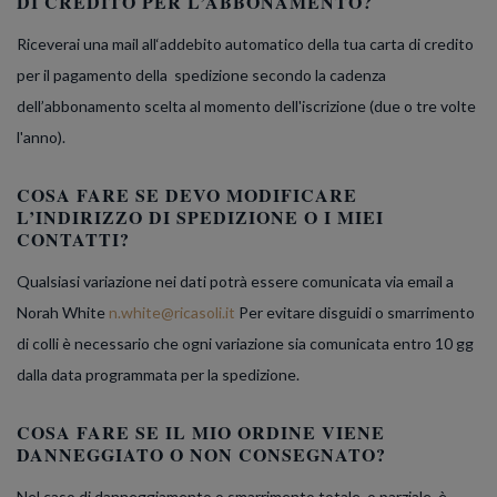
DI CREDITO PER L’ABBONAMENTO?
Riceverai una mail all‘addebito automatico della tua carta di credito
per il pagamento della spedizione secondo la cadenza
dell’abbonamento scelta al momento dell'iscrizione (due o tre volte
l'anno).
COSA FARE SE DEVO MODIFICARE
L’INDIRIZZO DI SPEDIZIONE O I MIEI
CONTATTI?
Qualsiasi variazione nei dati potrà essere comunicata via email a
Norah White
n.white@ricasoli.it
Per evitare disguidi o smarrimento
di colli è necessario che ogni variazione sia comunicata entro 10 gg
dalla data programmata per la spedizione.
COSA FARE SE IL MIO ORDINE VIENE
DANNEGGIATO O NON CONSEGNATO?
Nel caso di danneggiamento o smarrimento totale, o parziale, è